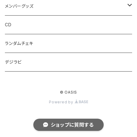
メンバーグッズ
夕霧
CD
Rei
ランダムチェキ
デジラビ
© OASIS
Powered by
ショップに質問する